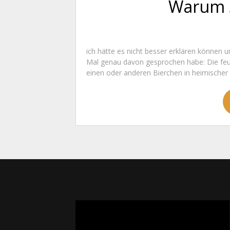
Warum S
ich hätte es nicht besser erklären können 
Mal genau davon gesprochen habe: Die feur
einen oder anderen Bierchen in heimischer Gr