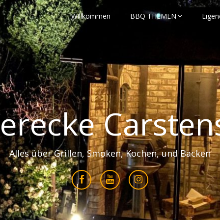
Willkommen
BBQ THEMEN
Eigen
erecke Carsten
Alles über Grillen, Smoken, Kochen, und Backen