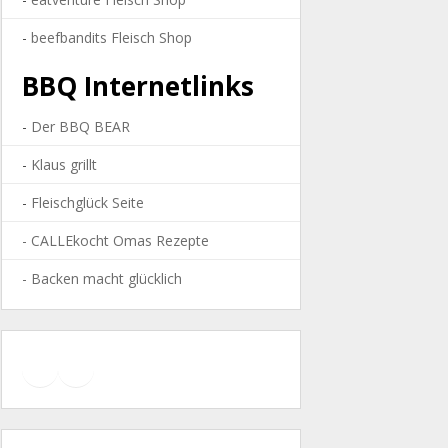
-
beefbandits Fleisch Shop
BBQ Internetlinks
-
Der BBQ BEAR
-
Klaus grillt
-
Fleischglück Seite
-
CALLEkocht Omas Rezepte
- Backen macht glücklich
YouTube
Facebook
Instagram