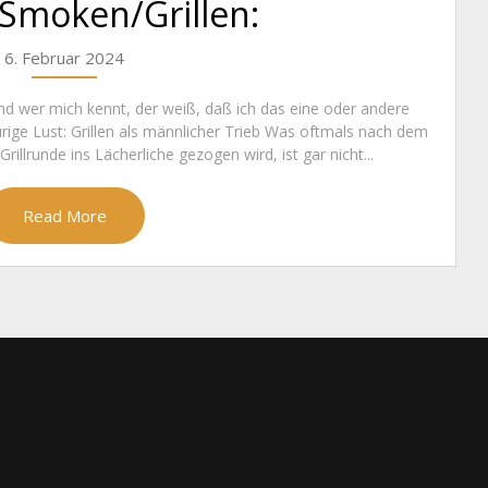
moken/Grillen:
6. Februar 2024
und wer mich kennt, der weiß, daß ich das eine oder andere
ige Lust: Grillen als männlicher Trieb Was oftmals nach dem
illrunde ins Lächerliche gezogen wird, ist gar nicht...
Read More