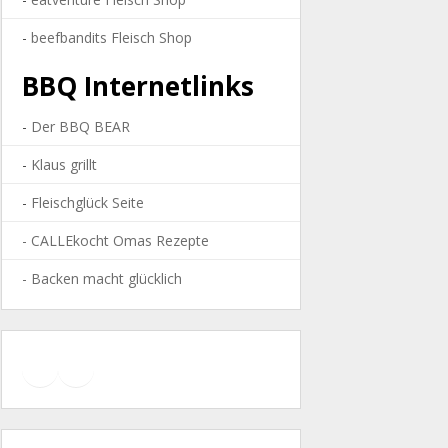
-
beefbandits Fleisch Shop
BBQ Internetlinks
-
Der BBQ BEAR
-
Klaus grillt
-
Fleischglück Seite
-
CALLEkocht Omas Rezepte
- Backen macht glücklich
YouTube
Facebook
Instagram