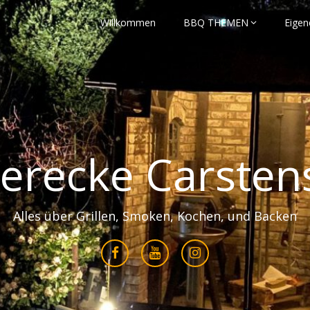
Willkommen
BBQ THEMEN
Eigen
erecke Carsten
Alles über Grillen, Smoken, Kochen, und Backen